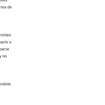
okies
orma de
ermiten
uario o
izarse
y no
cookies