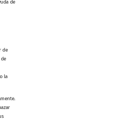
yuda de
r de
 de
o la
amente.
hazar
us