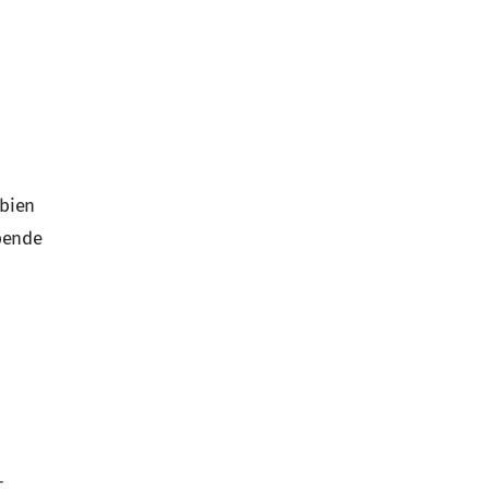
 bien
epende
-