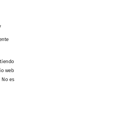
y
ente
ntiendo
tio web
. No es