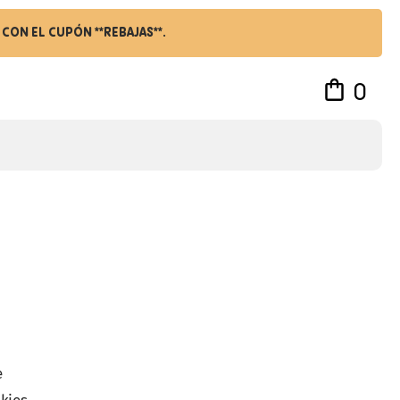
CON EL CUPÓN **REBAJAS**.
0
e