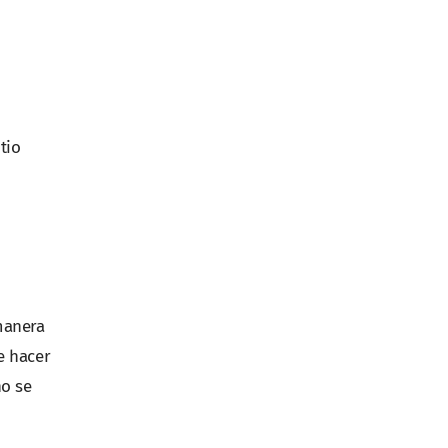
tio
 manera
e hacer
no se