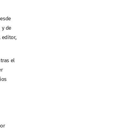
desde
 y de
 editor,
tras el
er
ios
por