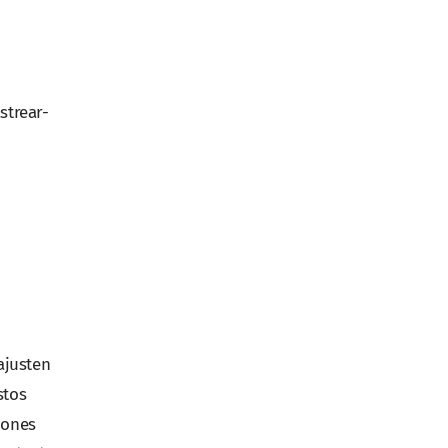
strear-
ajusten
stos
iones