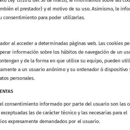
eto Ley 13/2012 del 30 de marzo, le informamos sobre las co
también el prestador) y el motivo de su uso. Asimismo, le inf
u consentimiento para poder utilizarlas.
nador al acceder a determinadas páginas web. Las cookies p
uperar información sobre los hábitos de navegación de un us
ntengan y de la forma en que utilice su equipo, pueden util
icamente a un usuario anónimo y su ordenador ó dispositivo 
atos personales.
XENTAS
n el consentimiento informado por parte del usuario son las 
 exceptuadas las de carácter técnico y las necesarias para el
icios expresamente demandados por el usuario.