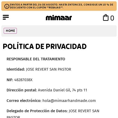
ENVÍOS A PARTIR DEL 26 DE AGOSTO. HASTA ENTONCES, CONSIGUE UN 10 % DE
DESCUENTO CON EL CUPÓN **REBAJAS**.
0
HOME
POLÍTICA DE PRIVACIDAD
RESPONSABLE DEL TRATAMIENTO
Identidad:
JOSE REVERT SAN PASTOR
NIF:
48287038X
Dirección postal:
Avenida Daniel Gil, 74 pts 11
Correo electrónico:
hola@mimaarhandmade.com
Delegado de Protección de Datos:
JOSE REVERT SAN
PASTOR